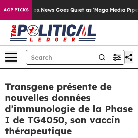
 Exist
Fox News Goes Quiet as 'Maga Media Pipeline' B
AGP PICKS
Transgene présente de
nouvelles données
d’immunologie de la Phase
I de TG4050, son vaccin
thérapeutique